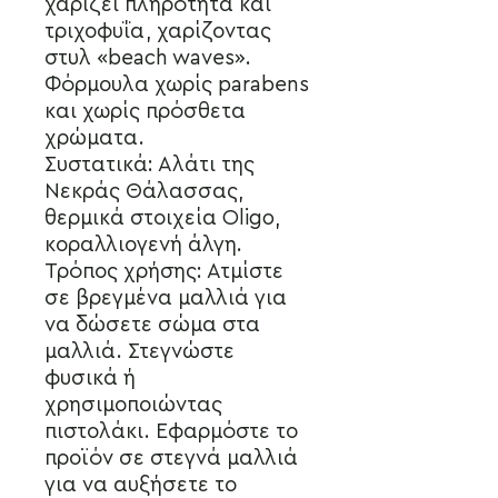
χαρίζει πληρότητα και
τριχοφυΐα, χαρίζοντας
στυλ «beach waves».
Φόρμουλα χωρίς parabens
και χωρίς πρόσθετα
χρώματα.
Συστατικά: Αλάτι της
Νεκράς Θάλασσας,
θερμικά στοιχεία Oligo,
κοραλλιογενή άλγη.
Τρόπος χρήσης: Ατμίστε
σε βρεγμένα μαλλιά για
να δώσετε σώμα στα
μαλλιά. Στεγνώστε
φυσικά ή
χρησιμοποιώντας
πιστολάκι. Εφαρμόστε το
προϊόν σε στεγνά μαλλιά
για να αυξήσετε το