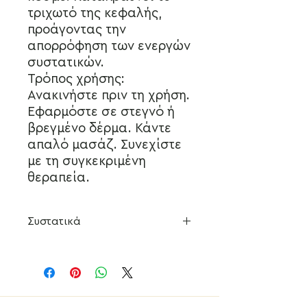
τριχωτό της κεφαλής,
προάγοντας την
απορρόφηση των ενεργών
συστατικών.
Τρόπος χρήσης:
Ανακινήστε πριν τη χρήση.
Εφαρμόστε σε στεγνό ή
βρεγμένο δέρμα. Κάντε
απαλό μασάζ. Συνεχίστε
με τη συγκεκριμένη
θεραπεία.
Συστατικά
Έλαιο Prunus Amygdalus Dulcis
(Prunus Amygdalus Dulcis) Oil,
Isododecane, Oryza Sativa Bran Oil
(Oryza Sativa (Rice) Bran Oil),