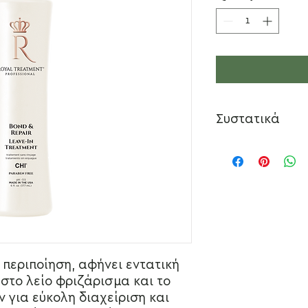
Συστατικά
Όλες οι φόρμουλες 
Signature Complex 
Παράγοντας συγκό
Φυτικός συνδετικός
παρασκευάζεται με 
συνδέεται με τα αμ
στοιχεία για τις πρ
πρωτεΐνες καταστρέ
υπηρεσιών και λόγω
περιποίηση, αφήνει εντατική
περιβαλλοντικών πα
στο λείο φριζάρισμα και το
παράγοντας έχει μι
 για εύκολη διαχείριση και
του να διεισδύσει 