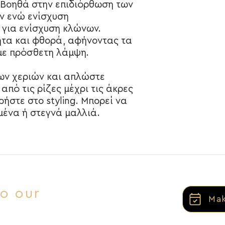
 Βοηθά στην επιδιόρθωση των
ένα προστατευτικό 
ν ενώ ενίσχυση
στην επιφάνεια και 
για ενίσχυση κλώνων.
ενισχύσει τη δομή τ
ητα και φθορά, αφήνοντας τα
Λάδι Κάνναβης
Το έλαιο σπόρων κά
με πρόσθετη λάμψη.
και ωμέγα 6 λιπαρά 
άλλα θρεπτικά συστα
ων χεριών και απλώστε
υγεία των μαλλιών
πό τις ρίζες μέχρι τις άκρες
σπασίματος κατά τη
ήστε στο styling. Μπορεί να
λεύκανσης.
μένα ή στεγνά μαλλιά.
to our
Mak
Επικοινωνία
View More