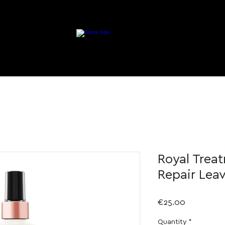
Royal Trea
Repair Leav
Price
€25.00
Quantity
*