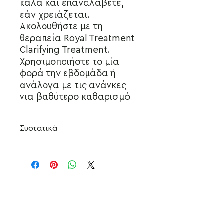
καλά και επαναλάβετε,
εάν χρειάζεται.
Ακολουθήστε με τη
θεραπεία Royal Treatment
Clarifying Treatment.
Χρησιμοποιήστε το μία
φορά την εβδομάδα ή
ανάλογα με τις ανάγκες
για βαθύτερο καθαρισμό.
Συστατικά
Όλες οι φόρμουλες Bond Repair
εμπεριέχουν RT Signature Complex
+Bonders & λάδι κάνναβης.
Παράγοντας συγκόλλησης
Φυτικός συνδετικός παράγοντας
που παρασκευάζεται με τη χρήση
Subscribe to our
χημικής γλυκόζης και συνδέεται με
Newsletter